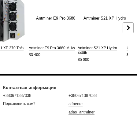
1 XP 270 Th/s
Antminer E9 Pro 3680 MH/s
Antminer S21 XP Hydro
IceRi
440th
$3 400
$1 20
$5 000
Контактная информация
+380671387038
+380671387038
alfacore
Перезвонить вам?
atlas_antminer