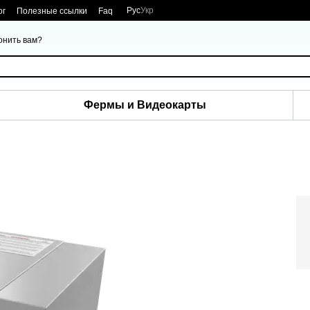
Рус
Укр
ог
Полезные ссылки
Faq
онить вам?
Фермы и Видеокарты