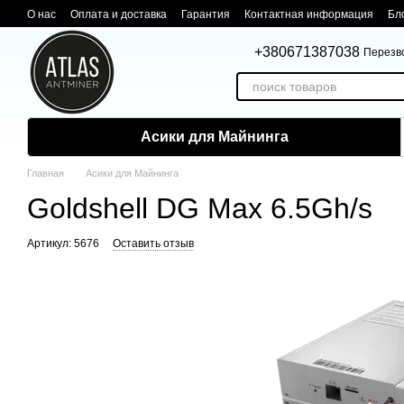
Перейти к основному контенту
О нас
Оплата и доставка
Гарантия
Контактная информация
Бл
+380671387038
Перезв
Асики для Майнинга
Главная
Асики для Майнинга
Goldshell DG Max 6.5Gh/s
Артикул: 5676
Оставить отзыв