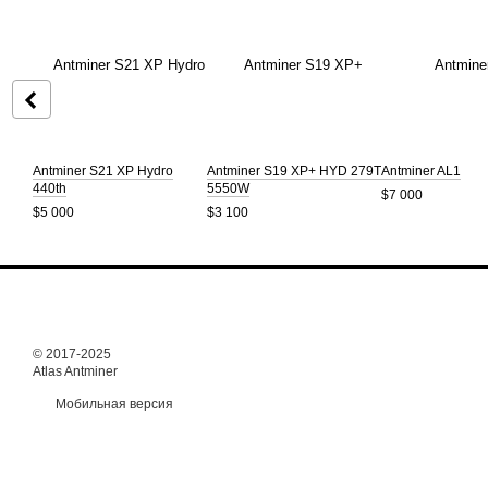
Antminer S21 XP Hydro
Antminer S19 XP+ HYD 279T
Antminer AL1
440th
5550W
$7 000
$5 000
$3 100
© 2017-2025
Atlas Antminer
Мобильная версия