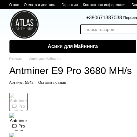
Перейти к основному контенту
О нас
Оплата и доставка
Гарантия
Контактная информация
Бл
+380671387038
Перезв
Асики для Майнинга
Главная
Асики для Майнинга
Antminer E9 Pro 3680 MH/s
Артикул: 5542
Оставить отзыв