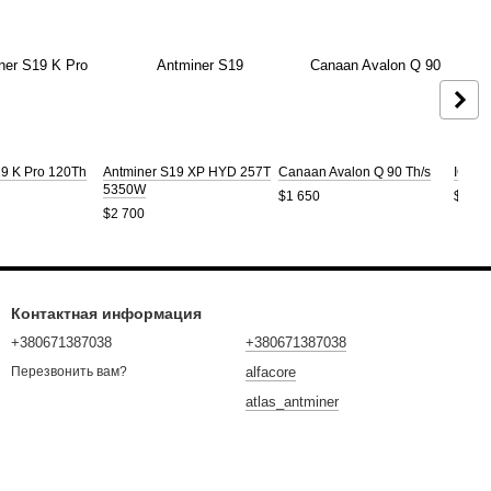
19 K Pro 120Th
Antminer S19 XP HYD 257T
Canaan Avalon Q 90 Th/s
ICER
5350W
$1 650
$2 30
$2 700
Контактная информация
+380671387038
+380671387038
alfacore
Перезвонить вам?
atlas_antminer