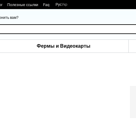
Рус
Укр
ог
Полезные ссылки
Faq
онить вам?
Фермы и Видеокарты