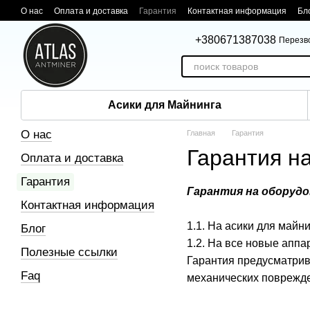
Перейти к основному контенту
О нас
Оплата и доставка
Гарантия
Контактная информация
Бл
+380671387038
Перезв
Асики для Майнинга
О нас
Главная
Гарантия
Гарантия н
Оплата и доставка
Гарантия
Гарантия на оборудо
Контактная информация
1.1. На асики для май
Блог
1.2. На все новые аппа
Полезные ссылки
Гарантия предусматрив
Faq
механических поврежде