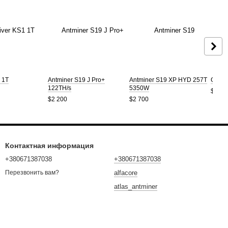
1 1T
Antminer S19 J Pro+
Antminer S19 XP HYD 257T
Golds
122TH/s
5350W
$1 00
$2 200
$2 700
Контактная информация
+380671387038
+380671387038
alfacore
Перезвонить вам?
atlas_antminer