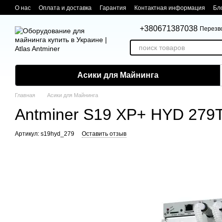
Перейти к основному контенту
О нас
Оплата и доставка
Гарантия
Контактная информация
Бл
+380671387038
Перезв
Асики для Майнинга
Главная
Асики для Майнинга
Antminer S19 XP+ HYD 279
Артикул: s19hyd_279
Оставить отзыв