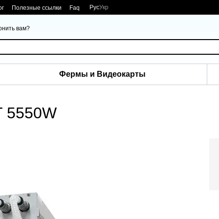
Рус
Укр
ог
Полезные ссылки
Faq
онить вам?
Фермы и Видеокарты
T 5550W