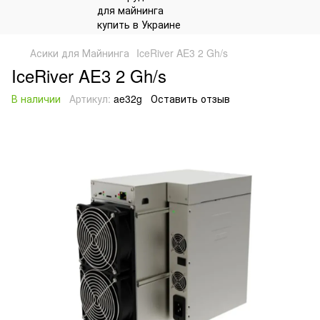
Асики для Майнинга
IceRiver AE3 2 Gh/s
IceRiver AE3 2 Gh/s
В наличии
Артикул:
ae32g
Оставить отзыв