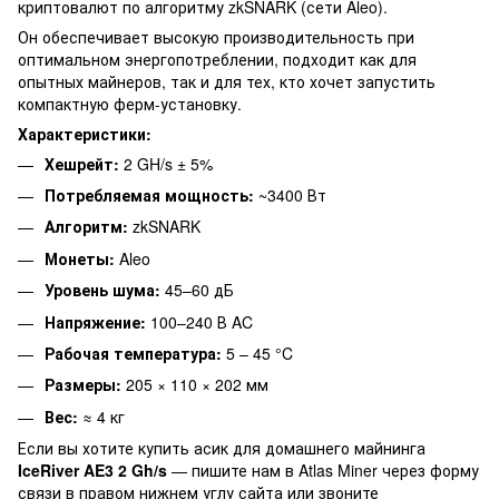
криптовалют по алгоритму zkSNARK (сети Aleo).
Он обеспечивает высокую производительность при
оптимальном энергопотреблении, подходит как для
опытных майнеров, так и для тех, кто хочет запустить
компактную ферм-установку.
Характеристики:
Хешрейт:
2 GH/s ± 5%
Потребляемая мощность:
~3400 Вт
Алгоритм:
zkSNARK
Монеты:
Aleo
Уровень шума:
45–60 дБ
Напряжение:
100–240 В AC
Рабочая температура:
5 – 45 °C
Размеры:
205 × 110 × 202 мм
Вес:
≈ 4 кг
Если вы хотите купить асик для домашнего майнинга
IceRiver AE3 2 Gh/s
— пишите нам в Atlas Miner через форму
связи в правом нижнем углу сайта или звоните