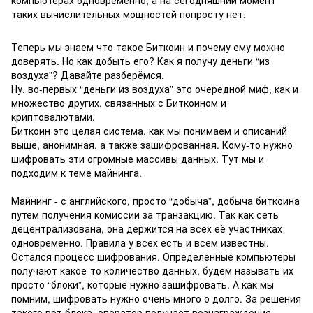
таких вычислительных мощностей попросту нет.
Теперь мы знаем что такое Биткоин и почему ему можно
доверять. Но как добыть его? Как я получу деньги “из
воздуха”? Давайте разберёмся.
Ну, во-первых “деньги из воздуха” это очередной миф, как и
множество других, связанных с Биткоином и
криптовалютами.
Биткоин это целая система, как мы понимаем и описаний
выше, анонимная, а также зашифрованная. Кому-то нужно
шифровать эти огромные массивы данных. Тут мы и
подходим к теме майнинга.
Майнинг - с английского, просто “добыча”, добыча биткоина
путем получения комиссии за транзакцию. Так как сеть
децентрализована, она держится на всех её участниках
одновременно. Правила у всех есть и всем известны.
Остался процесс шифрования. Определенные компьютеры
получают какое-то количество данных, будем называть их
просто “блоки”, которые нужно зашифровать. А как мы
помним, шифровать нужно очень много о долго. За решения
такого вот блока, оператор получает вознаграждение,