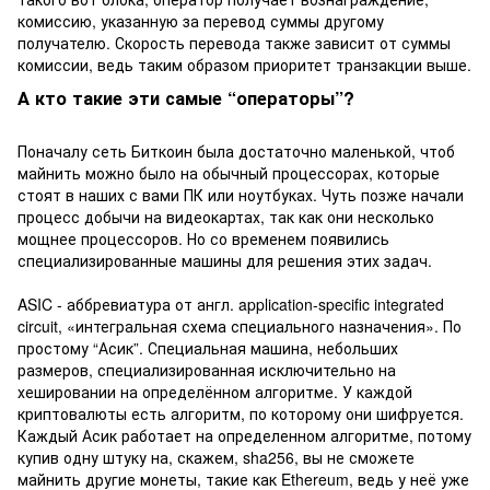
комиссию, указанную за перевод суммы другому
получателю. Скорость перевода также зависит от суммы
комиссии, ведь таким образом приоритет транзакции выше.
А кто такие эти самые “операторы”?
Поначалу сеть Биткоин была достаточно маленькой, чтоб
майнить можно было на обычный процессорах, которые
стоят в наших с вами ПК или ноутбуках. Чуть позже начали
процесс добычи на видеокартах, так как они несколько
мощнее процессоров. Но со временем появились
специализированные машины для решения этих задач.
ASIC - аббревиатура от англ. application-specific integrated
circuit, «интегральная схема специального назначения». По
простому “Асик”. Специальная машина, небольших
размеров, специализированная исключительно на
хешировании на определённом алгоритме. У каждой
криптовалюты есть алгоритм, по которому они шифруется.
Каждый Асик работает на определенном алгоритме, потому
купив одну штуку на, скажем, sha256, вы не сможете
майнить другие монеты, такие как Ethereum, ведь у неё уже