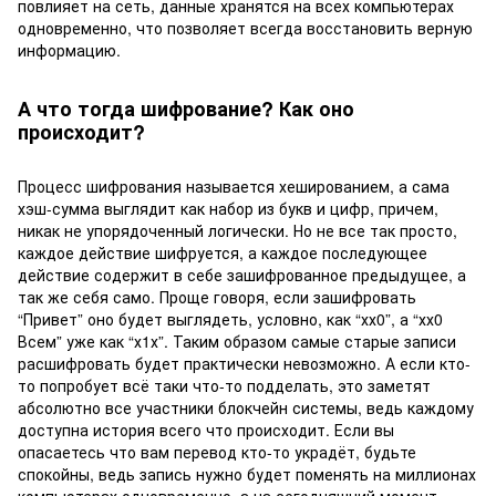
повлияет на сеть, данные хранятся на всех компьютерах
одновременно, что позволяет всегда восстановить верную
информацию.
А что тогда шифрование? Как оно
происходит?
Процесс шифрования называется хешированием, а сама
хэш-сумма выглядит как набор из букв и цифр, причем,
никак не упорядоченный логически. Но не все так просто,
каждое действие шифруется, а каждое последующее
действие содержит в себе зашифрованное предыдущее, а
так же себя само. Проще говоря, если зашифровать
“Привет” оно будет выглядеть, условно, как “хх0”, а “хх0
Всем” уже как “х1х”. Таким образом самые старые записи
расшифровать будет практически невозможно. А если кто-
то попробует всё таки что-то подделать, это заметят
абсолютно все участники блокчейн системы, ведь каждому
доступна история всего что происходит. Если вы
опасаетесь что вам перевод кто-то украдёт, будьте
спокойны, ведь запись нужно будет поменять на миллионах
компьютерах одновременно, а на сегодняшний момент