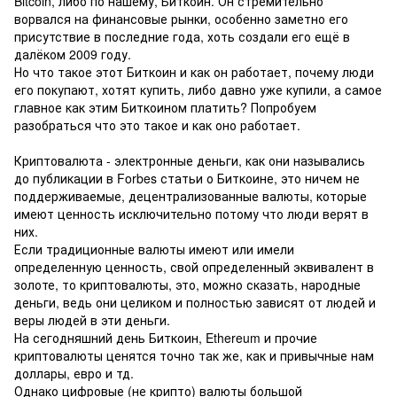
Bitcoin, либо по нашему, Биткоин. Он стремительно
ворвался на финансовые рынки, особенно заметно его
присутствие в последние года, хоть создали его ещё в
далёком 2009 году.
Но что такое этот Биткоин и как он работает, почему люди
его покупают, хотят купить, либо давно уже купили, а самое
главное как этим Биткоином платить? Попробуем
разобраться что это такое и как оно работает.
Криптовалюта - электронные деньги, как они назывались
до публикации в Forbes статьи о Биткоине, это ничем не
поддерживаемые, децентрализованные валюты, которые
имеют ценность исключительно потому что люди верят в
них.
Если традиционные валюты имеют или имели
определенную ценность, свой определенный эквивалент в
золоте, то криптовалюты, это, можно сказать, народные
деньги, ведь они целиком и полностью зависят от людей и
веры людей в эти деньги.
На сегодняшний день Биткоин, Ethereum и прочие
криптовалюты ценятся точно так же, как и привычные нам
доллары, евро и тд.
Однако цифровые (не крипто) валюты большой