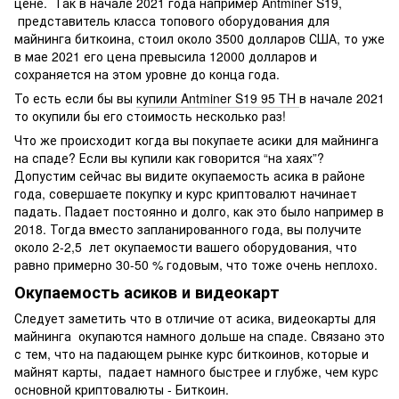
цене. Так в начале 2021 года например Antminer S19,
представитель класса топового оборудования для
майнинга биткоина, стоил около 3500 долларов США, то уже
в мае 2021 его цена превысила 12000 долларов и
сохраняется на этом уровне до конца года.
То есть если бы вы
купили Antminer S19 95 TH
в начале 2021
то окупили бы его стоимость несколько раз!
Что же происходит когда вы покупаете асики для майнинга
на спаде? Если вы купили как говорится “на хаях”?
Допустим сейчас вы видите окупаемость асика в районе
года, совершаете покупку и курс криптовалют начинает
падать. Падает постоянно и долго, как это было например в
2018. Тогда вместо запланированного года, вы получите
около 2-2,5 лет окупаемости вашего оборудования, что
равно примерно 30-50 % годовым, что тоже очень неплохо.
Окупаемость асиков и видеокарт
Следует заметить что в отличие от асика, видеокарты для
майнинга окупаются намного дольше на спаде. Связано это
с тем, что на падающем рынке курс биткоинов, которые и
майнят карты, падает намного быстрее и глубже, чем курс
основной криптовалюты - Биткоин.