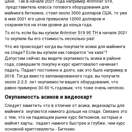
цене. Так в начале 2021 года например Antminer S19,
представитель класса топового оборудования для
майнинга биткоина, стоил около 3500 долларов США, то уже
в мае 2021 его цена превысила 12000 долларов и
сохраняется на этом уровне до конца года.
То есть если бы вы
купили Antminer S19 95 TH
в начале 2021
то окупили бы его стоимость несколько раз!
Что же происходит когда вы покупаете асики для майнинга
на спаде? Если вы купили как говорится “на хаях”?
Допустим сейчас вы видите окупаемость асика в районе
года, совершаете покупку и курс криптовалют начинает
падать. Падает постоянно и долго, как это было например в
2018. Тогда вместо запланированного года, вы получите
около 2-2,5 лет окупаемости вашего оборудования, что
равно примерно 30-50 % годовым, что тоже очень неплохо.
Окупаемость асиков и видеокарт
Следует заметить что в отличие от асика, видеокарты для
майнинга окупаются намного дольше на спаде. Связано это
с тем, что на падающем рынке курс биткоинов, которые и
майнят карты, падает намного быстрее и глубже, чем курс
основной криптовалюты - Биткоин.