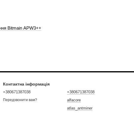
ння Bitmain APW3++
Контактна інформація
+380671387038
+380671387038
alfacore
Передзвонити вам?
atlas_antminer