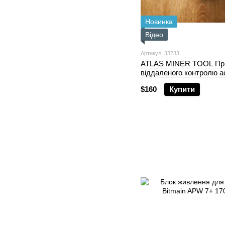
Новинка
Відео
Артикул: 33233
ATLAS MINER TOOL При
віддаленого контролю а
$160
Купити