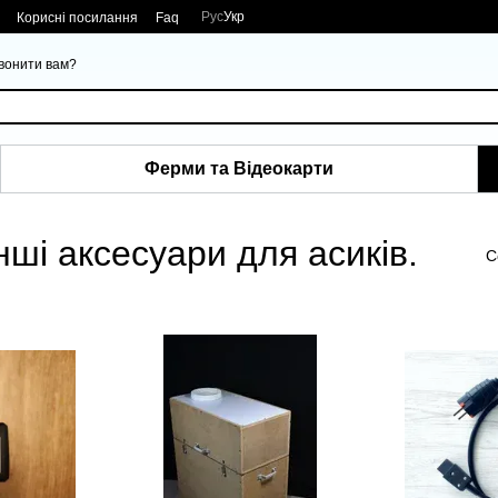
Рус
Укр
Корисні посилання
Faq
вонити вам?
Ферми та Відеокарти
нші аксесуари для асиків.
С