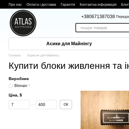
Перейти до основного контенту
Про нас
Оплата і доставка
Гарантія
Контактна інформація
Блог
+380671387038
Передз
Асики для Майнінгу
Головна
Корисне для Майнінгу
Купити блоки живлення та і
Виробник
Bitmain
1
Ціна, $
Від Ціна, $
До Ціна, $
ОК