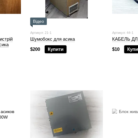
Відео
Артикул: 21-1
Артикул: 44-1
стрій
Шумобокс для асика
КАБЕЛЬ ДЛ
сика
$200
Купити
$10
Купи