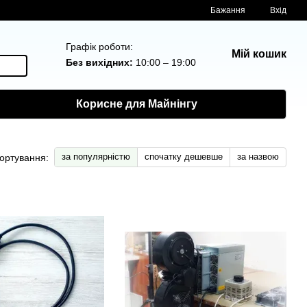
Бажання
Вхід
Графік роботи:
Мій кошик
Без вихідних:
10:00 – 19:00
Корисне для Майнінгу
за популярністю
спочатку дешевше
за назвою
ортування: