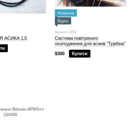
Новинка
Відео
Артикул: 3332
Я АСИКA 1,5
Система повітряного
охолодження для асиків "Турбіна"
ти
$300
Купити