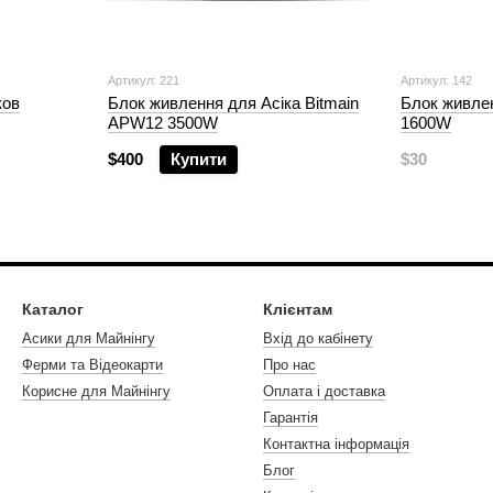
Артикул: 221
Артикул: 142
ков
Блок живлення для Асіка Bitmain
Блок живле
APW12 3500W
1600W
$400
Купити
$30
Каталог
Клієнтам
Асики для Майнінгу
Вхід до кабінету
Ферми та Відеокарти
Про нас
Корисне для Майнінгу
Оплата і доставка
Гарантія
Контактна інформація
Блог