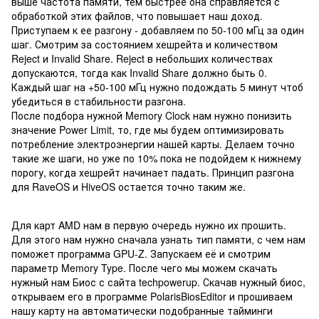
выше частота памяти, тем быстрее она справляется с
обработкой этих файлов, что повышает наш доход.
Приступаем к ее разгону - добавляем по 50-100 мГц за один
шаг. Смотрим за состоянием хешрейта и количеством
Reject и Invalid Share. Reject в небольших количествах
допускаются, тогда как Invalid Share должно быть 0.
Каждый шаг на +50-100 мГц нужно подождать 5 минут чтоб
убедиться в стабильности разгона.
После подбора нужной Memory Clock нам нужно понизить
значение Power Limit, то, где мы будем оптимизировать
потребление электроэнергии нашей карты. Делаем точно
такие же шаги, но уже по 10% пока не подойдем к нижнему
порогу, когда хешрейт начинает падать. Принцип разгона
для RaveOS и HiveOS остается точно таким же.
Для карт AMD нам в первую очередь нужно их прошить.
Для этого нам нужно сначала узнать тип памяти, с чем нам
поможет программа GPU-Z. Запускаем её и смотрим
параметр Memory Type. После чего мы можем скачать
нужный нам Биос с сайта techpowerup. Скачав нужный биос,
открываем его в программе PolarisBiosEditor и прошиваем
нашу карту на автоматически подобранные тайминги