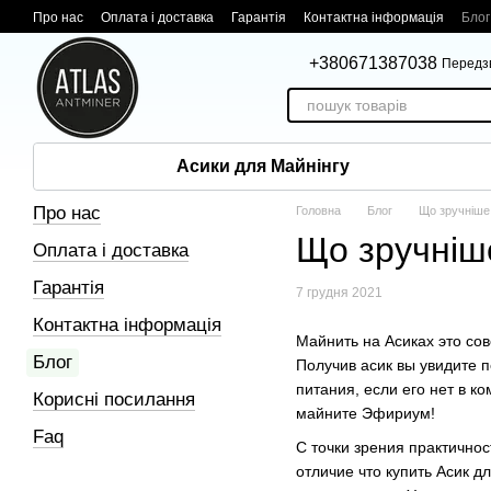
Перейти до основного контенту
Про нас
Оплата і доставка
Гарантія
Контактна інформація
Блог
+380671387038
Передз
Асики для Майнінгу
Про нас
Головна
Блог
Що зручніше 
Що зручніш
Оплата і доставка
Гарантія
7 грудня 2021
Контактна інформація
Майнить на Асиках это со
Блог
Получив асик вы увидите 
питания, если его нет в ко
Корисні посилання
майните Эфириум!
Faq
С точки зрения практичнос
отличие что купить Асик 