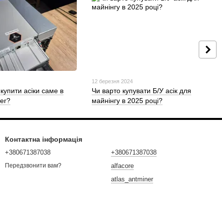
5
12 березня 2024
купити асіки саме в
Чи варто купувати Б/У асік для
ner?
майнінгу в 2025 році?
Контактна інформація
+380671387038
+380671387038
alfacore
Передзвонити вам?
atlas_antminer