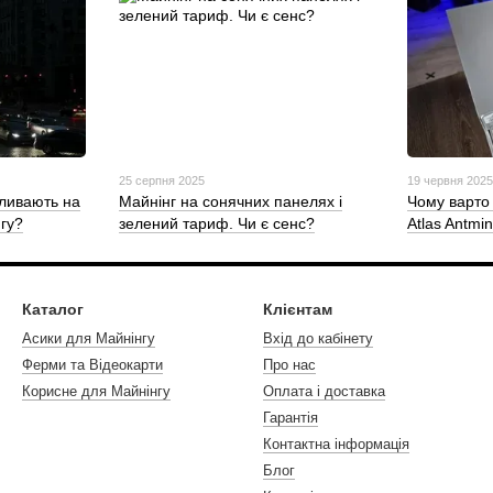
25 серпня 2025
19 червня 202
пливають на
Майнінг на сонячних панелях і
Чому варто 
гу?
зелений тариф. Чи є сенс?
Atlas Antmi
Каталог
Клієнтам
Асики для Майнінгу
Вхід до кабінету
Ферми та Відеокарти
Про нас
Корисне для Майнінгу
Оплата і доставка
Гарантія
Контактна інформація
Блог