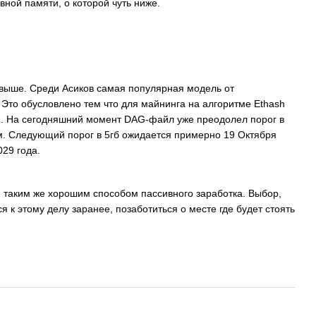
вной памяти, о которой чуть ниже.
и выше. Среди Асиков самая популярная модель от
. Это обусловлено тем что для майнинга на алгоритме Ethash
м. На сегодняшний момент DAG-файл уже преодолел порог в
иум. Следующий порог в 5гб ожидается примерно 19 Октября
029 года.
я таким же хорошим способом пассивного заработка. Выбор,
я к этому делу заранее, позаботиться о месте где будет стоять