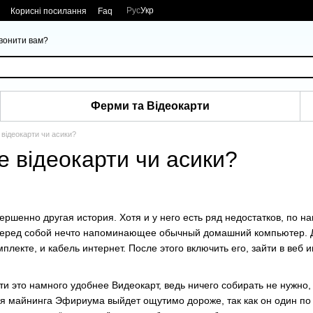
Рус
Укр
Корисні посилання
Faq
вонити вам?
Ферми та Відеокарти
відеокарти чи асики?
е відеокарти чи асики?
вершенно другая история. Хотя и у него есть ряд недостатков, по
перед собой нечто напоминающее обычный домашний компьютер. Д
мплекте, и кабель интернет. После этого включить его, зайти в веб 
ти это намного удобнее Видеокарт, ведь ничего собирать не нужно,
для майнинга Эфириума выйдет ощутимо дороже, так как он один п