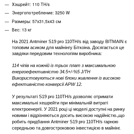
Хэшрейт: 110 TH/s
Энергопотребление: 3250 W
Размеры: 57х31,5х43 см
Вес: 13 кг
На 2021 Antminer S19 pro 110TH/s від заводу BITMAIN є 
топовим асиком для майнінгу Біткоіна. Досягається це 
завдяки передовим технологіям виробника:
114 чіпів на кожній із трьох плат з максимальною 
енергоефективністю 34.5+/-%5 J/TH
Використовуються нові блоки живлення із високою 
ефективністю конверсії APW 12.
У результаті S19 pro 110TH/s дозволяє отримати 
максимальні хешрейти при мінімальній витраті 
електроенергії. У 2021 році ці моделі доступні на ринку 
новими і відрізняються досить високою надійністю.
,
що 
робить придбання Antminer S19 pro 110TH/s гарною
середньою та довгостроковою інвестицією в майнінг.