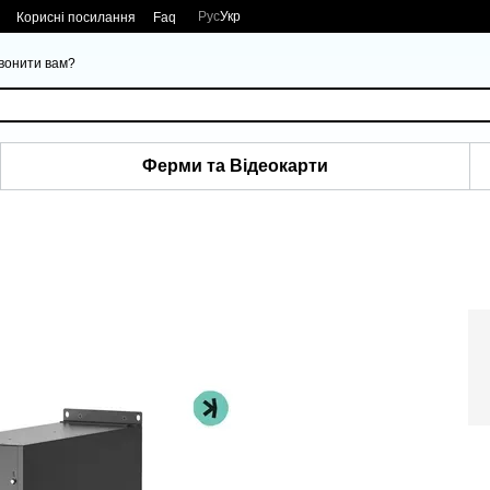
Рус
Укр
Корисні посилання
Faq
вонити вам?
Ферми та Відеокарти