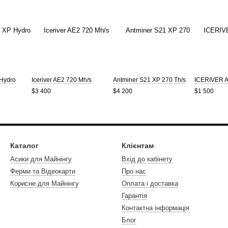
 Hydro
Iceriver AE2 720 Mh/s
Antminer S21 XP 270 Th/s
ICERIVER A
$3 400
$4 200
$1 500
Каталог
Клієнтам
Асики для Майнінгу
Вхід до кабінету
Ферми та Відеокарти
Про нас
Корисне для Майнінгу
Оплата і доставка
Гарантія
Контактна інформація
Блог