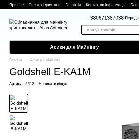
Перейти до основного контенту
Про нас
Оплата і доставка
Гарантія
Контактна інформація
Блог
+380671387038
Передз
Асики для Майнінгу
Головна
Асики для Майнінгу
Goldshell E-KA1M
Артикул: 5512
Написати відгук