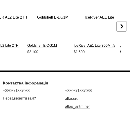
L2 Lite 2TH
Goldshell E-DG1M
IceRiver AE1 Lite 300Mh/s
Jasmi
$3 100
$1 600
$3 50
Контактна інформація
+380671387038
+380671387038
alfacore
Передзвонити вам?
atlas_antminer