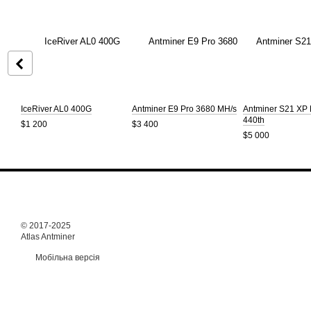
IceRiver AL0 400G
Antminer E9 Pro 3680 MH/s
Antminer S21 XP
440th
$1 200
$3 400
$5 000
© 2017-2025
Atlas Antminer
Мобільна версія