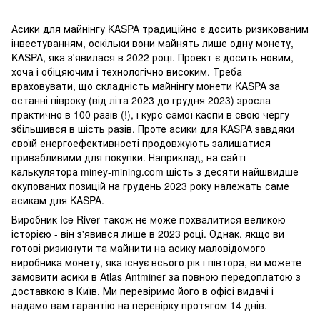
Асики для майнінгу KASPA традиційно є досить ризикованим
інвестуванням, оскільки вони майнять лише одну монету,
KASPA, яка з'явилася в 2022 році. Проект є досить новим,
хоча і обіцяючим і технологічно високим. Треба
враховувати, що складність майнінгу монети KASPA за
останні півроку (від літа 2023 до грудня 2023) зросла
практично в 100 разів (!), і курс самої каспи в свою чергу
збільшився в шість разів. Проте асики для KASPA завдяки
своїй енергоефективності продовжують залишатися
привабливими для покупки. Наприклад, на сайті
калькулятора miney-mining.com шість з десяти найшвидше
окупованих позицій на грудень 2023 року належать саме
асикам для KASPA.
Виробник Ice River також не може похвалитися великою
історією - він з'явився лише в 2023 році. Однак, якщо ви
готові ризикнути та майнити на асику маловідомого
виробника монету, яка існує всього рік і півтора, ви можете
замовити асики в Atlas Antminer за повною передоплатою з
доставкою в Київ. Ми перевіримо його в офісі видачі і
надамо вам гарантію на перевірку протягом 14 днів.