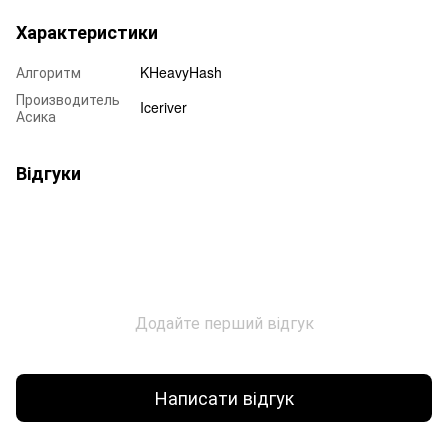
Характеристики
Алгоритм
KHeavyHash
Производитель
Iceriver
Асика
Відгуки
Додайте перший відгук
Написати відгук