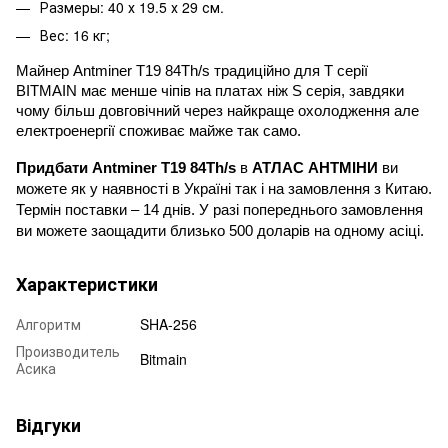
Размеры: 40 х 19.5 х 29 см.
Вес: 16 кг;
Майнер Antminer T19 84Th/s традиційно для T серії 
BITMAIN має менше чіпів на платах ніж S серія, завдяки 
чому більш довговічний через найкраще охолодження але 
електроенергії споживає майже так само.
Придбати Antminer T19 84Th/s
 в
 АТЛАС АНТМІНИ
 ви 
можете як у наявності в Україні так і на замовлення з Китаю. 
Термін поставки – 14 днів. У разі попереднього замовлення 
ви можете заощадити близько 500 доларів на одному асіці.
Характеристики
Алгоритм
SHA-256
Производитель
Bitmain
Асика
Відгуки