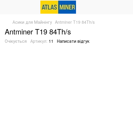
Асики для Майнінгу
Antminer T19 84Th/s
Antminer T19 84Th/s
Очікується
Артикул:
11
Написати відгук