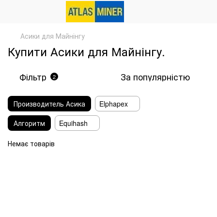
Асики для Майнінгу
Купити Асики для Майнінгу.
Фільтр
За популярністю
2
Производитель Асика
Elphapex
Алгоритм
Equihash
Немає товарів