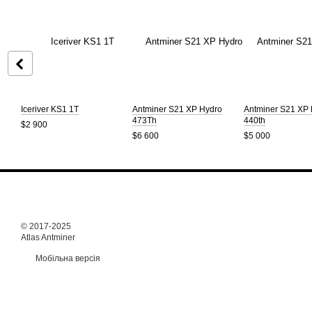
Iceriver KS1 1T
Antminer S21 XP Hydro
Antminer S21 XP
473Th
440th
$2 900
$6 600
$5 000
© 2017-2025
Atlas Antminer
Мобільна версія