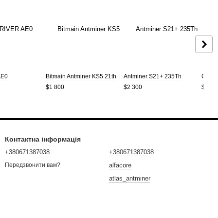
AE0
Bitmain Antminer KS5 21th
Antminer S21+ 235Th
Canaa
$1 800
$2 300
$1 65
Контактна інформація
+380671387038
+380671387038
alfacore
Передзвонити вам?
atlas_antminer