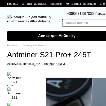
Перейти до основного контенту
Про нас
Оплата і доставка
Гарантія
Контактна інформація
Блог
+380671387038
Передз
Асики для Майнінгу
Головна
Асики для Майнінгу
Antminer S21 Pro+ 245T
Артикул: s21proplus_245
Написати відгук