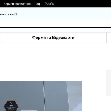
Рус
Укр
Корисні посилання
Faq
вонити вам?
Ферми та Відеокарти