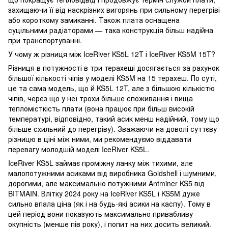
захищаючи її від наскрізних вигорянь при сильному перегріві
або короткому замиканні. Також плата оснащена
суцільними радіаторами — така конструкція більш надійна
при транспортуванні.
У чому ж різниця між IceRiver KS5L 12T і IceRiver KS5M 15T?
Різниця в потужності в три терахеші досягається за рахунок
більшої кількості чіпів у моделі KS5M на 15 терахеш. По суті,
це та сама модель, що й KS5L 12T, але з більшою кількістю
чіпів, через що у неї трохи більше споживання і вища
тепломісткість плати (вона працює при більш високій
температурі, відповідно, такий асик менш надійний, тому що
більше схильний до перегріву). Зважаючи на доволі суттєву
різницю в ціні між ними, ми рекомендуємо віддавати
перевагу молодшій моделі IceRiver KS5L.
IceRiver KS5L займає проміжну ланку між тихими, але
малопотужними асиками від виробника Goldshell і шумними,
дорогими, але максимально потужними Antminer KS5 від
BITMAIN. Влітку 2024 року на IceRiver KS5L і KS5M дуже
сильно впала ціна (як і на будь-які асики на каспу). Тому в
цей період вони показують максимально привабливу
окупність (менше пів року), і попит на них досить великий.