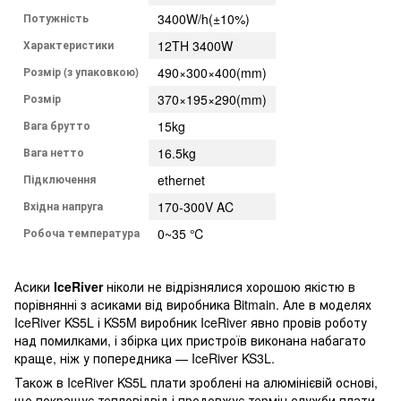
Потужність
3400W/h(±10%)
Характеристики
12TH 3400W
Розмір (з упаковкою)
490×300×400(mm)
Розмір
370×195×290(mm)
Вага брутто
15kg
Вага нетто
16.5kg
Підключення
ethernet
Вхідна напруга
170-300V AC
Робоча температура
0~35 ℃
Асики
IceRiver
ніколи не відрізнялися хорошою якістю в
порівнянні з асиками від виробника Bitmain. Але в моделях
IceRiver KS5L і KS5M виробник IceRiver явно провів роботу
над помилками, і збірка цих пристроїв виконана набагато
краще, ніж у попередника — IceRiver KS3L.
Також в IceRiver KS5L плати зроблені на алюмінієвій основі,
що покращує тепловідвід і продовжує термін служби плати,