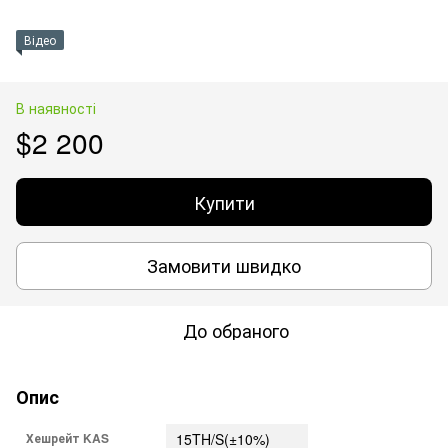
Відео
В наявності
$2 200
Купити
Замовити швидко
До обраного
Опис
Хешрейт KAS
15TH/S(±10%)