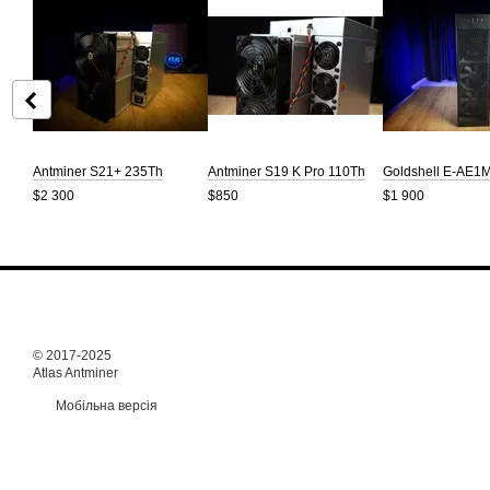
Antminer S21+ 235Th
Antminer S19 K Pro 110Th
Goldshell E-AE1M
$2 300
$850
$1 900
© 2017-2025
Atlas Antminer
Мобільна версія