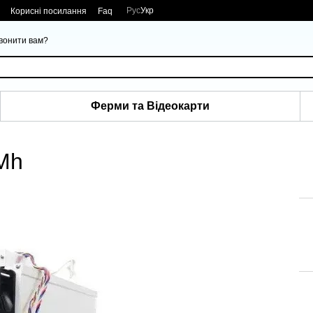
Рус
Укр
Корисні посилання
Faq
вонити вам?
Ферми та Відеокарти
0Mh